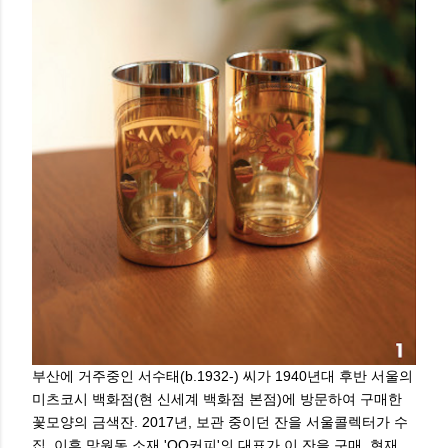
부산에 거주중인 서수태(b.1932-) 씨가 1940년대 후반 서울의
미츠코시 백화점(현 신세계 백화점 본점)에 방문하여 구매한
꽃모양의 금색잔. 2017년, 보관 중이던 잔을 서울콜렉터가 수
집. 이후 망원동 소재 'OO커피'의 대표가 이 잔을 구매, 현재