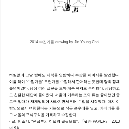
2014 수집가들 drawing by Jin Young Choi
하릴없이
그날
밤에도
페북을
염탐하다
수상한
페이지를
발견했다
.
이름
하야
수집가들
무언가를
수집해서
판매하는
듯한데
당최
정체
‘
’
불명이었다
당장
여러
질문을
모아
페북
쪽지로
투척했다
상냥하고
.
.
도
친절한
대답이
돌아왔다
서울에
거주하는
조와
류는
좋아했던
종
.
로구
일대가
재개발되어
사라지면서부터 수집을
시작했다
치
이
. 마
방인으로서
여행한다는
기분으로
작은
손수레를
밀고
카메라를
들
,
고
서울의
구석구석을
기록하고
수집한다
.
- 글.
임슬기, "편집부의 이달의 클립보드",
『
월간 PAPER
』
, 2013
년 9월