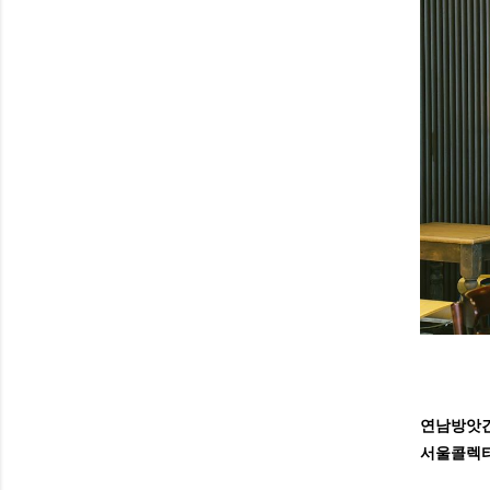
연남방앗
서울콜렉