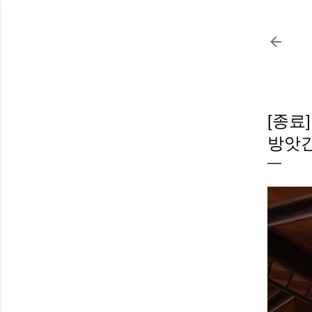
[종료]
방앗